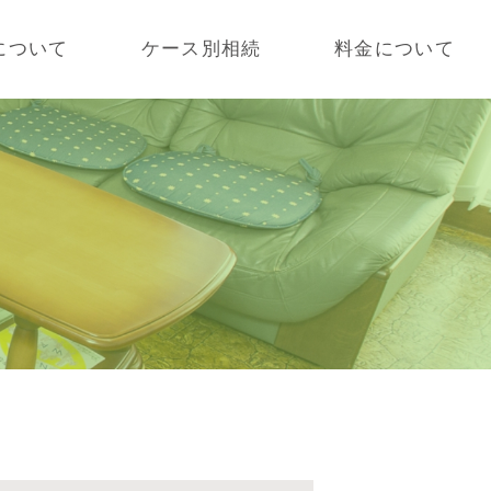
について
ケース別相続
料金について
策
不動産オーナーの相続
受ける方
サラリーマン向けの相続
発生した方
二次相続
告の流れ
理
査への立会い