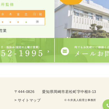
水
木
金
土
日・祝
休
●
●
●
▲
営業
〒444-0826
愛知県岡崎市若松町字中根8-13
> サイトマップ
© 今井真人税理士事務所