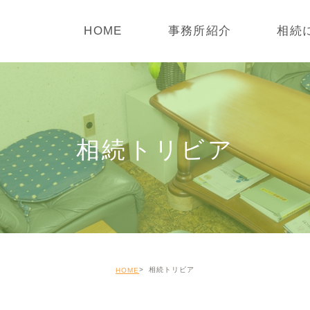
HOME
事務所紹介
相続
所長紹介
生前対
事務所概要
相続を
相続トリビア
アクセス
相続が
相続申
遺産整
相続トリビア
HOME
税務調