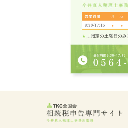
月
火
営業時間
8:30-17:15
●
●
▲
…指定の土曜日のみ