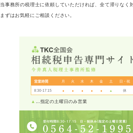
当事務所の税理士に依頼していただければ、全て滞りなく
まずはお気軽にご相談ください。
月
火
水
木
金
土
日・祝
営業時間
8:30-17:15
休
●
●
●
●
●
▲
▲
…指定の土曜日のみ営業