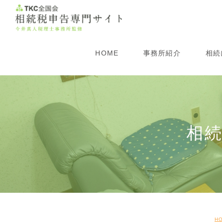
HOME
事務所紹介
相続
所長紹介
生
事務所概要
相
相
アクセス
相
相
遺
H