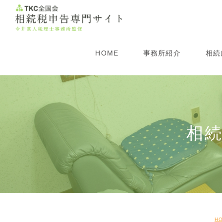
HOME
事務所紹介
相続
所長紹介
生
事務所概要
相
相
アクセス
相
相
遺
H