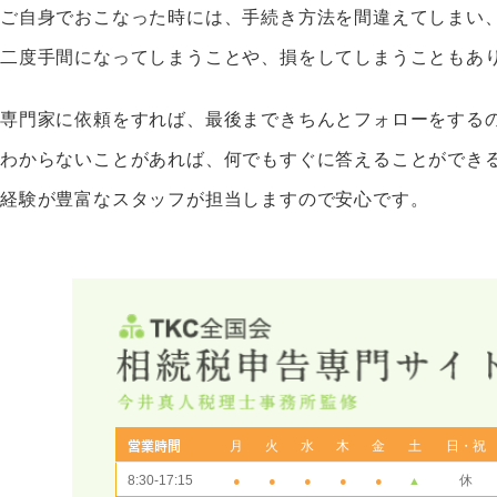
ご自身でおこなった時には、手続き方法を間違えてしまい
二度手間になってしまうことや、損をしてしまうこともあ
専門家に依頼をすれば、最後まできちんとフォローをする
わからないことがあれば、何でもすぐに答えることができ
経験が豊富なスタッフが担当しますので安心です。
月
火
水
木
金
土
日・祝
営業時間
8:30-17:15
休
●
●
●
●
●
▲