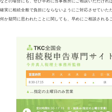
などの場合にも、ぜひ早めに当事務所にご相談いただけれ
確実に相続全般で負担にならないようにご対応させていた
何か疑問に思われたことに関しても、早めにご相談される
月
火
水
木
金
土
日・祝
営業時間
8:30-17:15
休
●
●
●
●
●
▲
▲
…指定の土曜日のみ営業