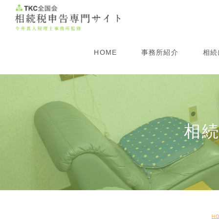
HOME
事務所紹介
相続
所長紹介
生
事務所概要
相
相
アクセス
相
相
遺
H